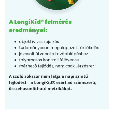
A LongiKid® felmérés
eredményei:
objektív visszajelzés
tudományosan megalapozott értékelés
javasolt útvonal a továbblépéshez
folyamatos kontroll félévente
mérhető fejlődés, nem csak „érzésre”
A szülő sokszor nem látja a napi szintű
fejlődést – a LongiKid® ezért ad számszerű,
összehasonlítható metrikákat.