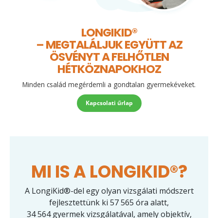
LONGIKID®
– MEGTALÁLJUK EGYÜTT AZ
ÖSVÉNYT A FELHŐTLEN
HÉTKÖZNAPOKHOZ
Minden család megérdemli a gondtalan gyermekéveket.
Kapcsolati űrlap
MI IS A LONGIKID®?
A LongiKid®-del egy olyan vizsgálati módszert
fejlesztettünk ki 57 565 óra alatt,
34 564 gyermek vizsgálatával, amely objektív,