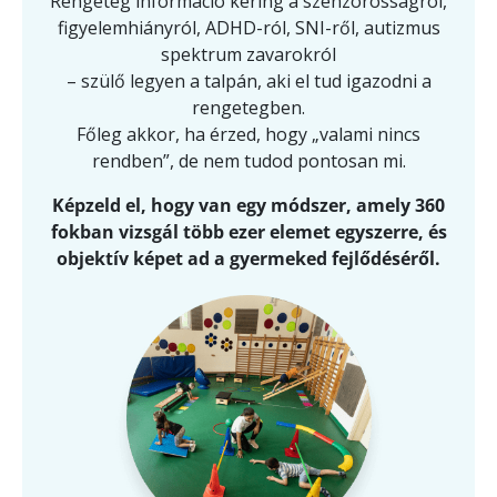
Rengeteg információ kering a szenzorosságról,
figyelemhiányról, ADHD-ról, SNI-ről, autizmus
spektrum zavarokról
– szülő legyen a talpán, aki el tud igazodni a
rengetegben.
Főleg akkor, ha érzed, hogy „valami nincs
rendben”, de nem tudod pontosan mi.
Képzeld el, hogy van egy módszer, amely 360
fokban vizsgál több ezer elemet egyszerre, és
objektív képet ad a gyermeked fejlődéséről.