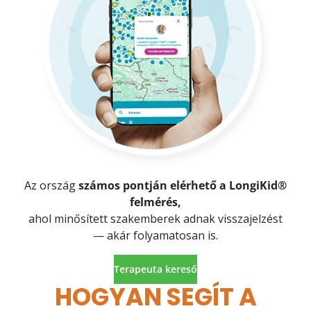
Az ország
számos pontján elérhető a LongiKid®
felmérés,
ahol minősített szakemberek adnak visszajelzést
— akár folyamatosan is.
Terapeuta kereső
HOGYAN SEGÍT A