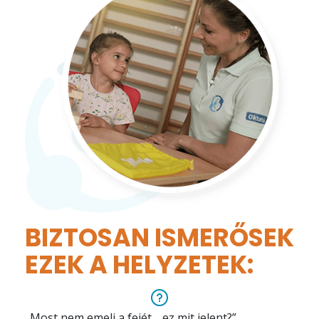
BIZTOSAN ISMERŐSEK
EZEK A HELYZETEK:
„Most nem emeli a fejét… ez mit jelent?”